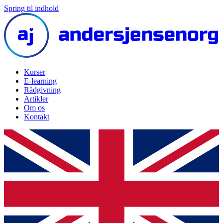
Spring til indhold
Kurser
E-learning
Rådgivning
Artikler
Om os
Kontakt