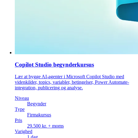
Copilot Studio begynderkursus
Lær at bygge AI-agenter i Microsoft Copilot Studio med
videnkilder, topics, variabler, betingelser, Power Automate-
integration, publicering og analyse.
Niveau
Begynder
Type
Firmakursus
Pris
29.500 kr. + moms
Varighed
1 dag